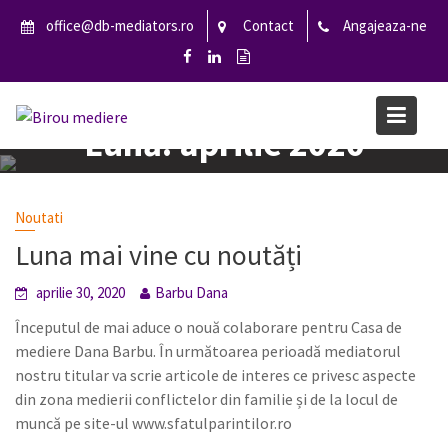
S
office@db-mediators.ro
Contact
Angajeaza-ne
k
i
p
t
Lună:
aprilie 2020
o
c
o
Home
2020
aprilie
n
Noutati
t
Luna mai vine cu noutăți
e
n
aprilie 30, 2020
Barbu Dana
t
Începutul de mai aduce o nouă colaborare pentru Casa de
mediere Dana Barbu. În următoarea perioadă mediatorul
nostru titular va scrie articole de interes ce privesc aspecte
din zona medierii conflictelor din familie și de la locul de
muncă pe site-ul www.sfatulparintilor.ro