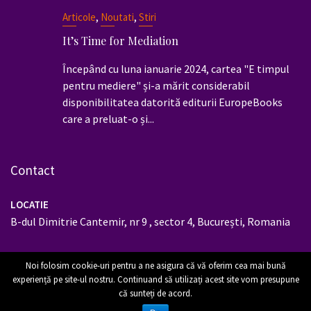
,
,
Articole
Noutati
Stiri
It’s Time for Mediation
Începând cu luna ianuarie 2024, cartea "E timpul
pentru mediere" și-a mărit considerabil
disponibilitatea datorită editurii EuropeBooks
care a preluat-o și...
Contact
LOCATIE
B-dul Dimitrie Cantemir, nr 9 , sector 4, București, Romania
EMAIL
Noi folosim cookie-uri pentru a ne asigura că vă oferim cea mai bună
office@db-mediators.ro
A new release by mediator Dana Barbu at EuropeBooks
experiență pe site-ul nostru. Continuand să utilizați acest site vom presupune
publishing house - IT'S TIME FOR MEDIATION More details in
că sunteți de acord.
News