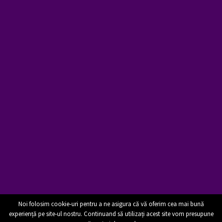
Noi folosim cookie-uri pentru a ne asigura că vă oferim cea mai bună
A new release by mediator Dana Barbu at EuropeBooks
experiență pe site-ul nostru. Continuand să utilizați acest site vom presupune