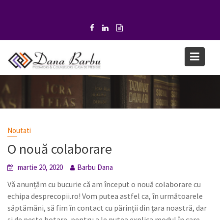
S
k
i
p
t
o
c
o
n
t
e
Noutati
n
O nouă colaborare
t
martie 20, 2020
Barbu Dana
Vă anunțăm cu bucurie că am început o nouă colaborare cu
echipa desprecopii.ro! Vom putea astfel ca, în următoarele
săptămâni, să fim în contact cu părinții din țara noastră, dar
și de peste hotare, pentru a le putea explica modul în care