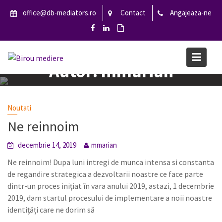
S
office@db-mediators.ro
Contact
Angajeaza-ne
k
i
p
t
Autor:
mmarian
o
c
o
Home
mmarian
n
Noutati
t
Ne reinnoim
e
n
decembrie 14, 2019
mmarian
t
Ne reinnoim! Dupa luni intregi de munca intensa si constanta
de regandire strategica a dezvoltarii noastre ce face parte
dintr-un proces inițiat în vara anului 2019, astazi, 1 decembrie
2019, dam startul procesului de implementare a noii noastre
identițăți care ne dorim să