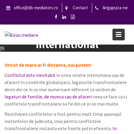
S
office@db-mediators.ro
Contact
Angajeaza-ne
k
i
p
t
o
International
c
o
Home
International
n
Oricat de mare ar fi distanta, noi putem!
t
Conflictul este inevitabil
in orice relatie interumana sau de
e
afaceri! In conditiile globalizarii, legaturile transfrontaliere
n
devin din ce in ce mai numeroare idiferent ca vorbim de
t
legaturi de familie, de munca sau de afaceri
ceea ce face ca si
conflictele transfrontaliere sa fie din ce in ce mai multe.
Rezolvarea conflictelor a fost pentru mult timp apanajul
instantelor de judecata, insa pentru conflictele
transfrontaliere instanta este foarte putin eficenta.
In