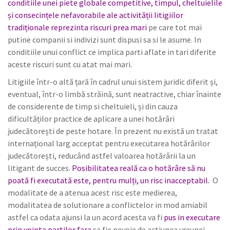
conditiile unei piete globale competitive, timpul, cheltuielile
și consecințele nefavorabile ale activității litigiilor
tradiționale reprezinta riscuri prea mari
pe care tot mai
putine companii si indivizi sunt dispusi sa si le asume. In
conditiile unui conflict ce implica parti aflate in tari diferite
aceste riscuri sunt cu atat mai mari.
Litigiile într-o altă țară în cadrul unui sistem juridic diferit și,
eventual, într-o limbă străină, sunt neatractive, chiar înainte
de considerente de timp si cheltuieli, și din cauza
dificultăților practice de aplicare a unei hotărâri
judecătorești de peste hotare. În prezent nu există un tratat
internațional larg acceptat pentru executarea hotărârilor
judecătorești, reducând astfel valoarea hotărârii la un
litigant de succes.
Posibilitatea reală ca o hotărâre să nu
poată fi executată este, pentru mulți, un risc inacceptabil.
O
modalitate de a atenua acest risc este medierea,
modalitatea de solutionare a conflictelor in mod amiabil
astfel ca odata ajunsi la un acord acesta va fi
pus in executare
prin vointa partilor fara
sa fie nevoie de actiunea vreunei