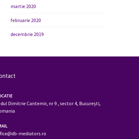
martie 2020
februarie 2020
decembrie 2019
ontact
OCATIE
dul Dimitrie Cantemir, nr 9 , sector 4, București,
omania
MAIL
ffice@db-mediators.ro