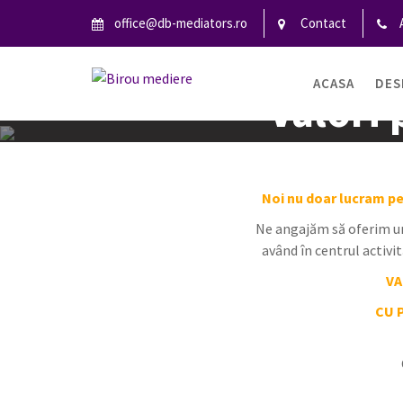
S
office@db-mediators.ro
Contact
k
i
p
ACASA
DES
Valori 
t
o
c
o
n
Noi nu doar lucram pen
t
e
Ne angajăm să oferim 
n
având în centrul activi
t
VA
CU P