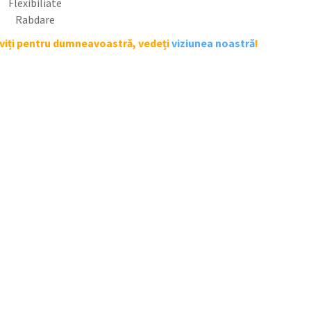
Flexibiliate
Rabdare
iviți pentru dumneavoastră, vedeți
viziunea noastră
!