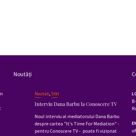
Noutăți
C
în
,
Noutati
Stiri
L
B-
Interviu Dana Barbu la Conoscere TV
c
R
Noul interviu al mediatorului Dana Barbu
E
despre cartea "It's Time For Mediation" -
o
pentru Conoscere TV - poate fi vizionat