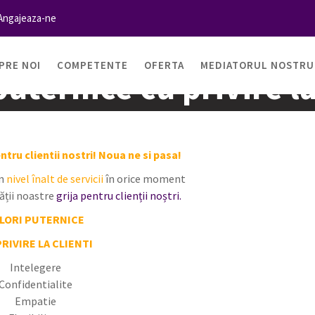
Angajeaza-ne
PRE NOI
COMPETENTE
OFERTA
MEDIATORUL NOSTRU
puternice cu privire la
Home
Valori puternice cu privire la clienti
tru clientii nostri! Noua ne si pasa!
un
nivel înalt de servicii
în orice moment
tății noastre
grija pentru clienții noștri.
LORI PUTERNICE
RIVIRE LA CLIENTI
Intelegere
Confidentialite
Empatie